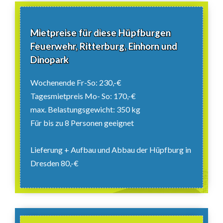
Mietpreise für diese Hüpfburgen
Feuerwehr, Ritterburg, Einhorn und
Dinopark
Wochenende Fr-So: 230,-€
Tagesmietpreis Mo- So: 170,-€
max. Belastungsgewicht: 350 kg
Für bis zu 8 Personen geeignet
Lieferung + Aufbau und Abbau der Hüpfburg in
Dresden 80,-€