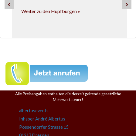
‹
›
Weiter zu den Hüpfburgen »
Angebot Waterwalking
in 3 verschiedenen Größen
Weiter zu den Waterwalking-Anlagen »
Alle Preisangaben enthalten die derzeit geltende gesetzliche
Mehrwertsteuer!
Angebot Kinder-Paddelboote
albertusevents
Inhaber André Albertus
DER Wasserspaß für die Kleinsten.
Possendorfer Strasse 15
weiterlesen »
01217 Dresden