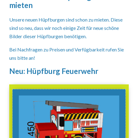
mieten
Unsere neuen Hüpfburgen sind schon zu mieten. Diese
sind so neu, dass wir noch einige Zeit für neue schöne
Bilder dieser Hüpfburgen benötigen.
Bei Nachfragen zu Preisen und Verfügbarkeit rufen Sie
uns bitte an!
Neu: Hüpfburg Feuerwehr