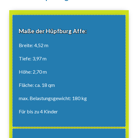
Maße der Hüpfburg Affe:
Breite: 4,52 m
Tiefe: 3,97 m
Höhe: 2,70 m
Fläche: ca. 18 qm
max. Belastungsgewicht: 180 kg
Für bis zu 4 Kinder