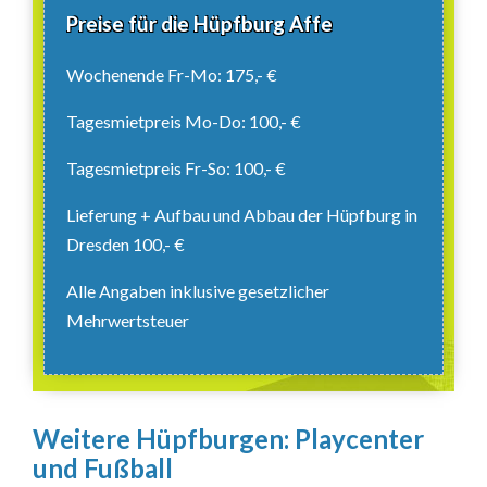
Preise für die Hüpfburg Affe
Wochenende Fr-Mo: 175,- €
Tagesmietpreis Mo-Do: 100,- €
Tagesmietpreis Fr-So: 100,- €
Lieferung + Aufbau und Abbau der Hüpfburg in
Dresden 100,- €
Alle Angaben inklusive gesetzlicher
Mehrwertsteuer
Weitere Hüpfburgen: Playcenter
und Fußball