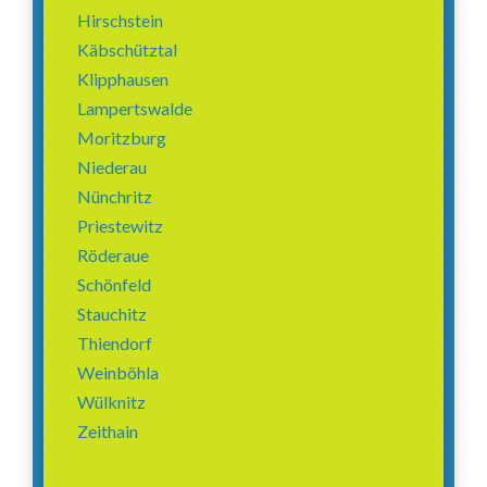
Hirschstein
Käbschütztal
Klipphausen
Lampertswalde
Moritzburg
Niederau
Nünchritz
Priestewitz
Röderaue
Schönfeld
Stauchitz
Thiendorf
Weinböhla
Wülknitz
Zeithain