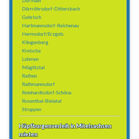
Dorfhain
Dürrröhrsdorf-Dittersbach
Gohrisch
Hartmannsdorf-Reichenau
Hermsdorf/Erzgeb.
Klingenberg
Kreischa
Lohmen
Müglitztal
Rathen
Rathmannsdorf
Reinhardtsdorf-Schöna
Rosenthal-Bielatal
Struppen
Hüpfburgenverleih in Mitelsachsen
mieten