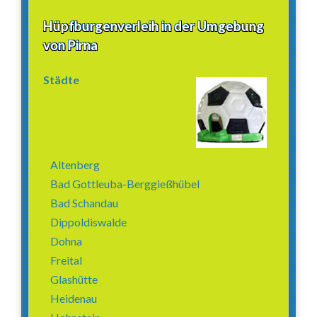
Hüpfburgenverleih in der Umgebung
von Pirna
Städte
Altenberg
Bad Gottleuba-Berggießhübel
Bad Schandau
Dippoldiswalde
Dohna
Freital
Glashütte
Heidenau