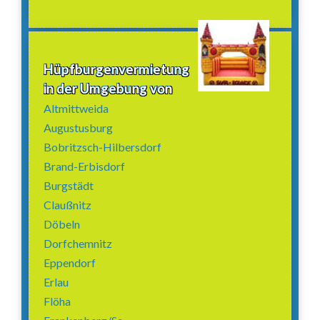
Hüpfburgenvermietung
in der Umgebung von
Altmittweida
Augustusburg
Bobritzsch-Hilbersdorf
Brand-Erbisdorf
Burgstädt
Claußnitz
Döbeln
Dorfchemnitz
Eppendorf
Erlau
Flöha