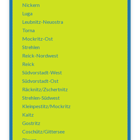
Nickern
Luga
Leubnitz-Neuostra
Torna
Mockritz-Ost
Strehlen
Reick-Nordwest
Reick
Südvorstadt-West
Südvorstadt-Ost
Räcknitz/Zschertnitz
Strehlen-Südwest
Kleinpestitz/Mockritz
Kaitz
Gostritz
Coschütz/Gittersee
Plauen